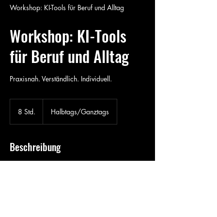
Workshop: KI-Tools für Beruf und Alltag
Workshop: KI-Tools
für Beruf und Alltag
Praxisnah. Verständlich. Individuell.
Halbtags/Ganztags
8 Std.
8
Halbtags/Ganztags
S
t
d
Beschreibung
.
In diesem praxisorientierten Workshop lernen
Sie, KI-Tools effizient im beruflichen und
privaten Alltag einzusetzen. Sie erfahren, wie
Chatbots, Text- und Bildgenerierung sowie
andere digitale Helfer Ihren Workflow
erleichtern.